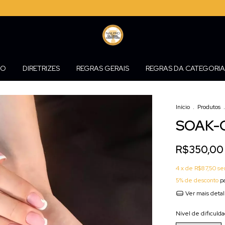
ÃO
DIRETRIZES
REGRAS GERAIS
REGRAS DA CATEGORIA
Início
.
Produtos
.
SOAK-
R$350,00
4
x de
R$87,50
se
5% de desconto
pa
Ver mais deta
Nível de dificuld