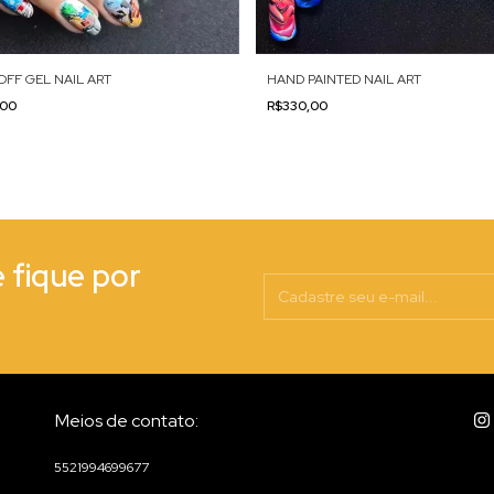
OFF GEL NAIL ART
HAND PAINTED NAIL ART
,00
R$330,00
e fique por
Meios de contato:
5521994699677