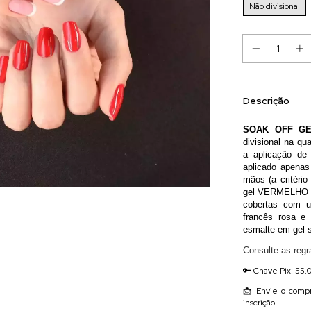
Não divisional
Descrição
SOAK OFF GE
divisional na qua
a aplicação de
aplicado apenas
mãos (a critéri
gel VERMELHO so
cobertas com u
francês rosa e 
esmalte em gel s
Consulte as reg
🔑 Chave Pix: 55.
📩 Envie o compr
inscrição.