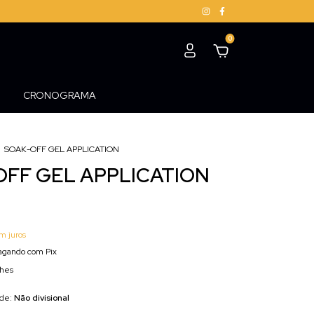
0
CRONOGRAMA
SOAK-OFF GEL APPLICATION
OFF GEL APPLICATION
m juros
gando com Pix
lhes
ade:
Não divisional