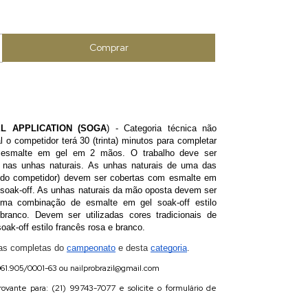
L APPLICATION (SOGA
) -
Categoria técnica não
l o competidor terá 30 (trinta) minutos
para completar
 esmalte em gel em 2 mãos. O trabalho deve ser
 nas unhas naturais. As unhas naturais de uma das
o do competidor) devem ser cobertas com esmalte em
ak-off. As unhas naturais da mão oposta devem ser
ma combinação de esmalte em gel soak-off estilo
branco. Devem ser utilizadas cores tradicionais de
oak-off estilo francês rosa e branco.
ras completas do
campeonato
e desta
categoria
.
061.905/0001-63 ou
nailprobrazil@gmail.com
ovante para: (21) 99743-7077 e solicite o formulário de